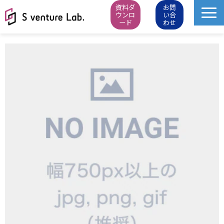
資料ダ
お問
ウンロ
い合
ード
わせ
M&A成約実績
イベント
スタートアップピッチ
M&Aニュース
M&Aデータベース
お知らせ・イベントレポート
会社概要