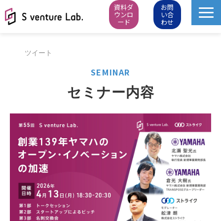
資料ダ
お問
ウンロ
い合
ード
わせ
M&A成約実績
ツイート
イベント
SEMINAR
スタートアップピッチ
セミナー内容
M&Aニュース
M&Aデータベース
お知らせ・イベントレポート
会社概要