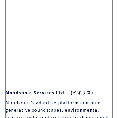
Moodsonic Services Ltd. (イギリス)
Moodsonic’s adaptive platform combines
generative soundscapes, environmental
sensors, and cloud software to shape sound
in real time — improving focus, wellbeing
and privacy across workplace, healthcare,
and other environments.
Moodsonicの適応型プラットフォームは、ジェネ
レーティブ・サウンドスケープ、環境センサー、ク