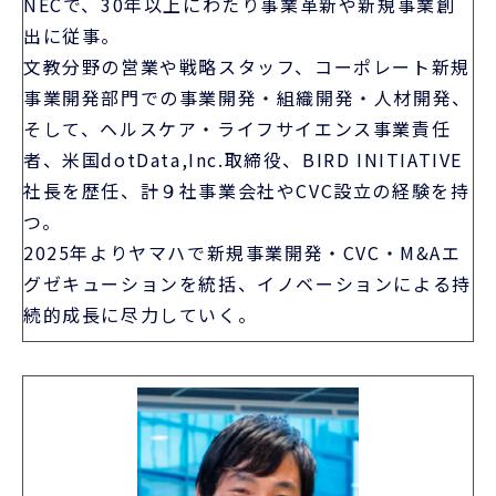
NECで、30年以上にわたり事業革新や新規事業創
出に従事。
文教分野の営業や戦略スタッフ、コーポレート新規
事業開発部門での事業開発・組織開発・人材開発、
そして、ヘルスケア・ライフサイエンス事業責任
者、米国dotData,Inc.取締役、BIRD INITIATIVE
社長を歴任、計９社事業会社やCVC設立の経験を持
つ。
2025年よりヤマハで新規事業開発・CVC・M&Aエ
グゼキューションを統括、イノベーションによる持
続的成長に尽力していく。