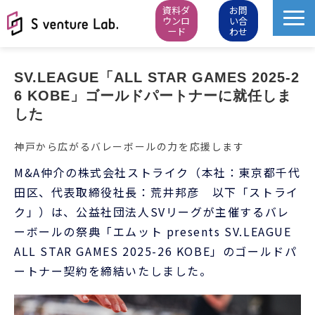
資料ダ
お問
ウンロ
い合
ード
わせ
M&A成約実績
SV.LEAGUE「ALL STAR GAMES 2025-2
イベント
6 KOBE」ゴールドパートナーに就任しま
スタートアップピッチ
した
M&Aニュース
神戸から広がるバレーボールの力を応援します
M&Aデータベース
M&A仲介の株式会社ストライク（本社：東京都千代
お知らせ・イベントレポート
田区、代表取締役社長：荒井邦彦 以下「ストライ
ク」）は、公益社団法人SVリーグが主催するバレ
会社概要
ーボールの祭典「エムット presents SV.LEAGUE
ALL STAR GAMES 2025-26 KOBE」のゴールドパ
ートナー契約を締結いたしました。