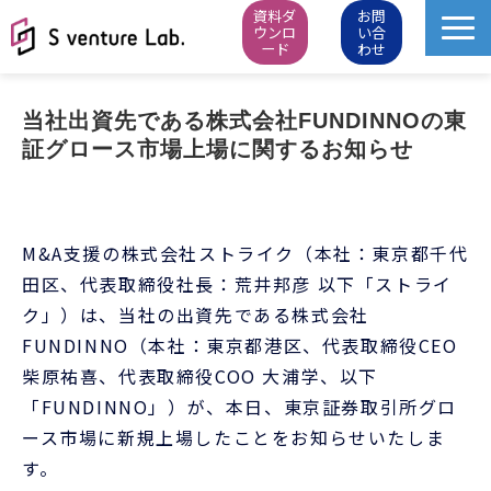
資料ダ
お問
ウンロ
い合
ード
わせ
M&A成約実績
当社出資先である株式会社FUNDINNOの東
イベント
証グロース市場上場に関するお知らせ
スタートアップピッチ
M&Aニュース
M&A支援の株式会社ストライク（本社：東京都千代
M&Aデータベース
田区、代表取締役社長：荒井邦彦 以下「ストライ
お知らせ・イベントレポート
ク」）は、当社の出資先である株式会社
会社概要
FUNDINNO（本社：東京都港区、代表取締役CEO
柴原祐喜、代表取締役COO 大浦学、以下
「FUNDINNO」）が、本日、東京証券取引所グロ
ース市場に新規上場したことをお知らせいたしま
す。