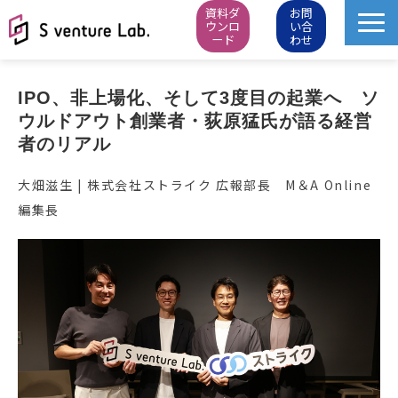
資料ダ
お問
ウンロ
い合
ード
わせ
M&A成約実績
IPO、非上場化、そして3度目の起業へ　ソ
イベント
ウルドアウト創業者・荻原猛氏が語る経営
スタートアップピッチ
者のリアル
M&Aニュース
大畑滋生 | 株式会社ストライク 広報部長 M＆A Online
M&Aデータベース
編集長
お知らせ・イベントレポート
会社概要