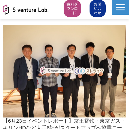
資料ダ
お問
ウンロ
い合
ード
わせ
M&A成約実績
イベント
スタートアップピッチ
M&Aニュース
M&Aデータベース
お知らせ・イベントレポート
会社概要
【6月23日イベントレポート】京王電鉄・東京ガス・
キリンHDなど大手6社がスタートアップへ協業ニー