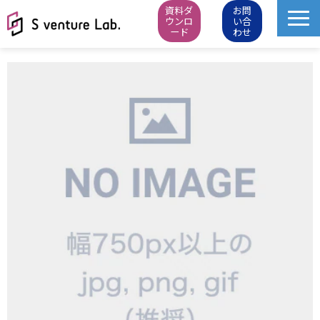
資料ダ
お問
ウンロ
い合
ード
わせ
M&A成約実績
イベント
スタートアップピッチ
M&Aニュース
M&Aデータベース
お知らせ・イベントレポート
会社概要