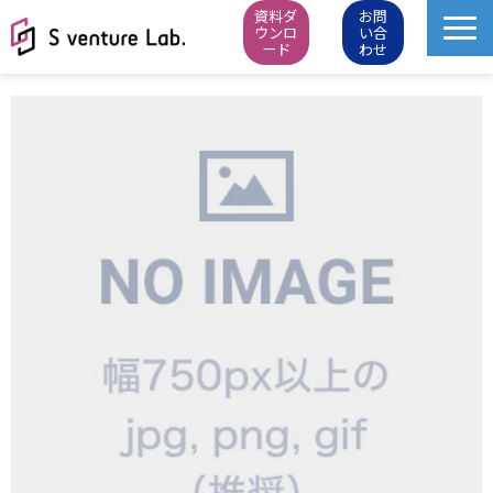
資料ダ
お問
ウンロ
い合
ード
わせ
M&A成約実績
イベント
スタートアップピッチ
M&Aニュース
M&Aデータベース
お知らせ・イベントレポート
会社概要