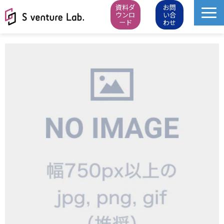
資料ダ
お問
ウンロ
い合
ード
わせ
M&A成約実績
イベント
スタートアップピッチ
M&Aニュース
M&Aデータベース
お知らせ・イベントレポート
会社概要